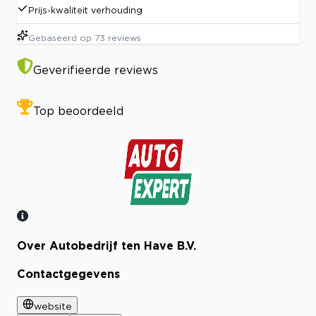
Prijs-kwaliteit verhouding
Gebaseerd op
73
reviews
Geverifieerde reviews
Top beoordeeld
Over Autobedrijf ten Have B.V.
Bekijk certificaat
Contactgegevens
website