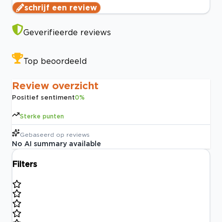
schrijf een review
Geverifieerde reviews
Top beoordeeld
Review overzicht
Positief sentiment
0
%
Sterke punten
Gebaseerd op
reviews
No AI summary available
Filters