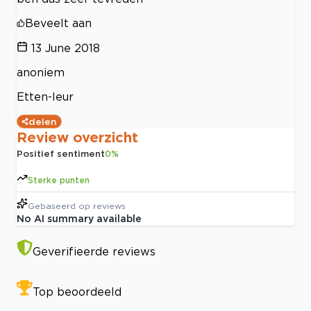
Beveelt aan
13 June 2018
anoniem
Etten-leur
delen
Review overzicht
Positief sentiment
0
%
Sterke punten
Gebaseerd op
reviews
No AI summary available
Geverifieerde reviews
Top beoordeeld