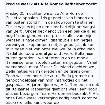
Precies wat ik als Alfa Romeo liefhebber zocht
Vrijdag 25 mochten wij onze Alfa Romeo
Guilietta ophalen , fris gepoetst van binnen en
van buiten stond hij in de showroom te stralen !
Flesje wijn erbij en een zeer hartelijk ontvangst
van Bert . Onder het genot van een bakkie alles
nog ff doorgenomen en precies alles van mijn
wensen is nagekomen , distributie riem netjes
vervangen , koplampen netjes gepolijst , ik kon
mijn ogen niet van onze nieuwe Bella afhouden
.Nadat de koop was afgerond , werd Bella naar
buiten gereden .. we stapten in en de mooie
Italiaanse leren stoelen zaten als gegoten! Vanaf
Veenendaal maar ff naar Duitsland dachten we ,
Bella netjes warm gereden en de grens over ..
Poah wat een heerlijke auto , Bella gromde en
genoot voelbaar van mijn instructies op het
gaspedaal. Al jaren rijden wij Alfa Romeo , en ook
dit Italiaanse raspaardje gaat ons weer een hoop
plezier bezorgen. Team Hardeman bedankt !! Als
onze Bella weer verzorging nodig heeft komt ze
uiteraard jullie kant weer op