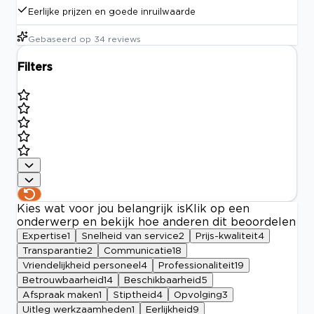
Eerlijke prijzen en goede inruilwaarde
Gebaseerd op
34
reviews
Filters
Kies wat voor jou belangrijk is
Klik op een
onderwerp en bekijk hoe anderen dit beoordelen
Expertise
1
Snelheid van service
2
Prijs-kwaliteit
4
Transparantie
2
Communicatie
18
Vriendelijkheid personeel
4
Professionaliteit
19
Betrouwbaarheid
14
Beschikbaarheid
5
Afspraak maken
1
Stiptheid
4
Opvolging
3
Uitleg werkzaamheden
1
Eerlijkheid
9