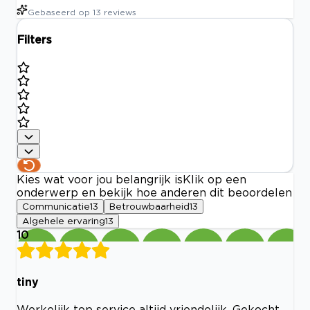
Gebaseerd op
13
reviews
Filters
Kies wat voor jou belangrijk is
Klik op een
onderwerp en bekijk hoe anderen dit beoordelen
Communicatie
13
Betrouwbaarheid
13
Algehele ervaring
13
10
tiny
Werkelijk top service altijd vriendelijk. Gekocht