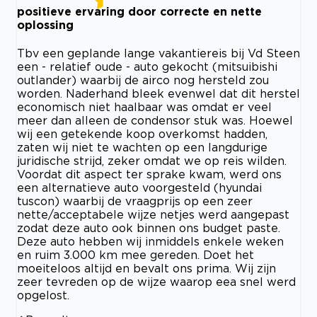
positieve ervaring door correcte en nette
oplossing
Tbv een geplande lange vakantiereis bij Vd Steen
een - relatief oude - auto gekocht (mitsuibishi
outlander) waarbij de airco nog hersteld zou
worden. Naderhand bleek evenwel dat dit herstel
economisch niet haalbaar was omdat er veel
meer dan alleen de condensor stuk was. Hoewel
wij een getekende koop overkomst hadden,
zaten wij niet te wachten op een langdurige
juridische strijd, zeker omdat we op reis wilden.
Voordat dit aspect ter sprake kwam, werd ons
een alternatieve auto voorgesteld (hyundai
tuscon) waarbij de vraagprijs op een zeer
nette/acceptabele wijze netjes werd aangepast
zodat deze auto ook binnen ons budget paste.
Deze auto hebben wij inmiddels enkele weken
en ruim 3.000 km mee gereden. Doet het
moeiteloos altijd en bevalt ons prima. Wij zijn
zeer tevreden op de wijze waarop eea snel werd
opgelost.