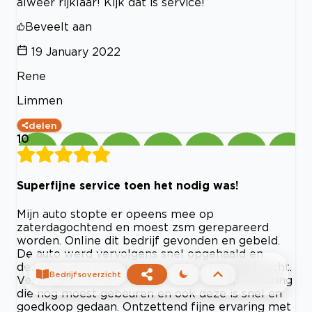
alweer rijklaar! Kijk dat is service!
Beveelt aan
19 January 2022
Rene
Limmen
delen
10
Superfijne service toen het nodig was!
Mijn auto stopte er opeens mee op
zaterdagochtend en moest zsm gerepareerd
worden. Online dit bedrijf gevonden en gebeld.
De auto werd vervolgens snel opgehaald en
dezelfde dag nog gerepareerd en teruggebracht.
Bedrijfsoverzicht
Vervolgens werd ik herinnerd aan de apk keuring
die nog moest gebeuren en ook deze is snel en
goedkoop gedaan. Ontzettend fijne ervaring met