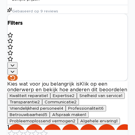
Gebaseerd op
9
reviews
Filters
Kies wat voor jou belangrijk is
Klik op een
onderwerp en bekijk hoe anderen dit beoordelen
Kwaliteit reparatie
1
Expertise
2
Snelheid van service
1
Transparantie
2
Communicatie
2
Vriendelijkheid personeel
4
Professionaliteit
6
Betrouwbaarheid
5
Afspraak maken
1
Probleemoplossend vermogen
2
Algehele ervaring
1
1