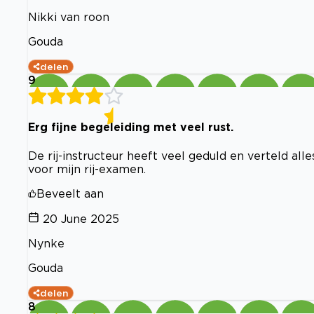
Nikki van roon
Gouda
delen
9
Erg fijne begeleiding met veel rust.
De rij-instructeur heeft veel geduld en verteld al
voor mijn rij-examen.
Beveelt aan
20 June 2025
Nynke
Gouda
delen
8