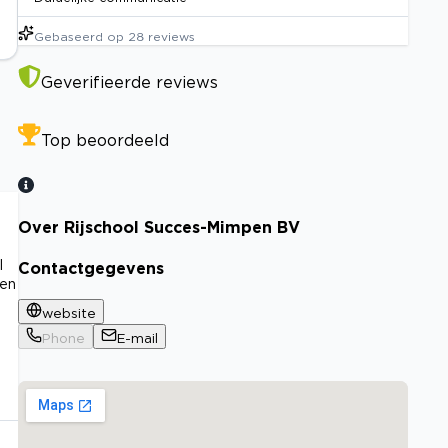
Gebaseerd op
28
reviews
Geverifieerde reviews
Top beoordeeld
Over Rijschool Succes-Mimpen BV
l
Contactgegevens
nen
website
Phone
E-mail