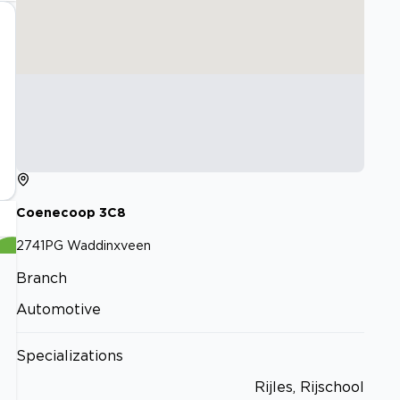
Coenecoop
3C8
2741PG
Waddinxveen
Branch
Automotive
Specializations
Rijles, Rijschool