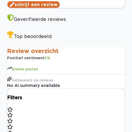
schrijf een review
Geverifieerde reviews
Top beoordeeld
Review overzicht
Positief sentiment
0
%
Sterke punten
Gebaseerd op
reviews
No AI summary available
Filters