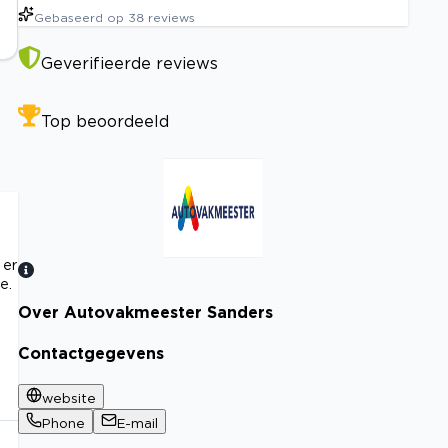
Gebaseerd op
38
reviews
Geverifieerde reviews
Top beoordeeld
 er
e.
Over Autovakmeester Sanders
Bekijk certificaat
Contactgegevens
website
Phone
E-mail