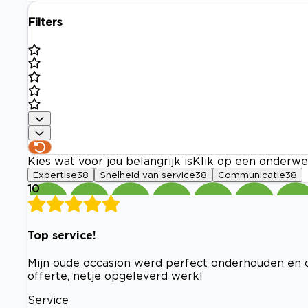
Filters
Kies wat voor jou belangrijk is
Klik op een onderwe
Expertise
38
Snelheid van service
38
Communicatie
38
10
Top service!
Mijn oude occasion werd perfect onderhouden en o
offerte, netje opgeleverd werk!
Service