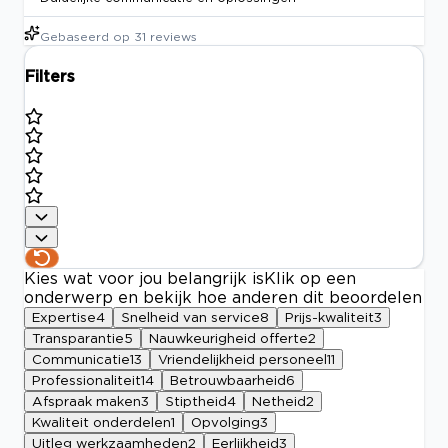
Gebaseerd op
31
reviews
Filters
Kies wat voor jou belangrijk is
Klik op een
onderwerp en bekijk hoe anderen dit beoordelen
Expertise
4
Snelheid van service
8
Prijs-kwaliteit
3
Transparantie
5
Nauwkeurigheid offerte
2
Communicatie
13
Vriendelijkheid personeel
11
Professionaliteit
14
Betrouwbaarheid
6
Afspraak maken
3
Stiptheid
4
Netheid
2
Kwaliteit onderdelen
1
Opvolging
3
Uitleg werkzaamheden
2
Eerlijkheid
3