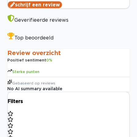
schrijf een review
Geverifieerde reviews
Top beoordeeld
Review overzicht
Positief sentiment
0
%
Sterke punten
Gebaseerd op
reviews
No AI summary available
Filters