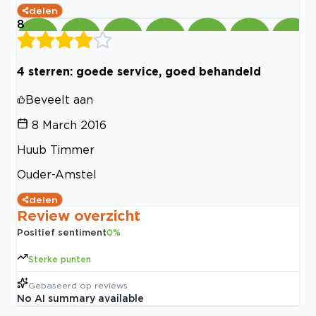
delen
8
4 sterren: goede service, goed behandeld
Beveelt aan
8 March 2016
Huub Timmer
Ouder-Amstel
delen
Review overzicht
Positief sentiment
0
%
Sterke punten
Gebaseerd op
reviews
No AI summary available