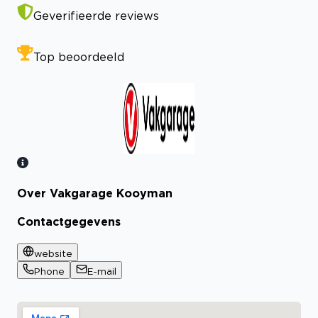
Geverifieerde reviews
Top beoordeeld
Over Vakgarage Kooyman
Bekijk certificaat
Contactgegevens
website
Phone
E-mail