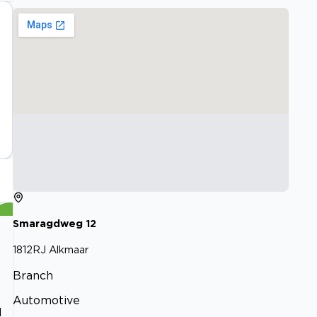
Smaragdweg
12
1812RJ
Alkmaar
Branch
Automotive
d