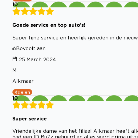
10
Goede service en top auto’s!
Super fijne service en heerlijk gereden in de nie
Beveelt aan
25 March 2024
M.
Alkmaar
delen
10
Super service
Vriendelijke dame van het filiaal Alkmaar heeft all
had een ID BuZz gehuurd en alles werd prima uitg