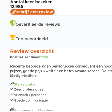
Aantal keer bekeken
12.985
schrijf een review
Geverifieerde reviews
Top beoordeeld
Review overzicht
Positief sentiment
98
%
Recente beoordelingen benadrukken consequent een hoog s
prijzen, goede prijs-kwaliteit en betrouwbare service. De 
klantgerichtheid.
Sterke punten
Zeer professioneel
Vriendelijk personeel
Goede communicatie
Gebaseerd op
73
reviews