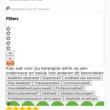
Gebaseerd op
43
reviews
Filters
Kies wat voor jou belangrijk is
Klik op een
onderwerp en bekijk hoe anderen dit beoordelen
Kwaliteit reparatie
1
Expertise
3
Snelheid van service
3
Prijs-kwaliteit
1
Transparantie
4
Communicatie
8
Vriendelijkheid personeel
6
Professionaliteit
1
Betrouwbaarheid
7
Netheid
1
Ophalen/bezorgen
1
Probleemoplossend vermogen
2
Algehele ervaring
4
10