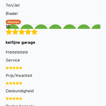
Ton/Jet
Bladel
delen
10
keifijne garage
toppppppp
Service
Prijs/Kwaliteit
Deskundigheid