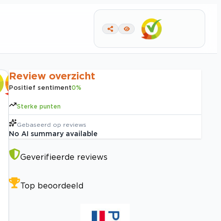
Review overzicht
Positief sentiment
0
%
Sterke punten
Gebaseerd op
reviews
No AI summary available
Geverifieerde reviews
Top beoordeeld