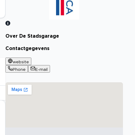
Over De Stadsgarage
Bekijk certificaat
Contactgegevens
website
Phone
E-mail