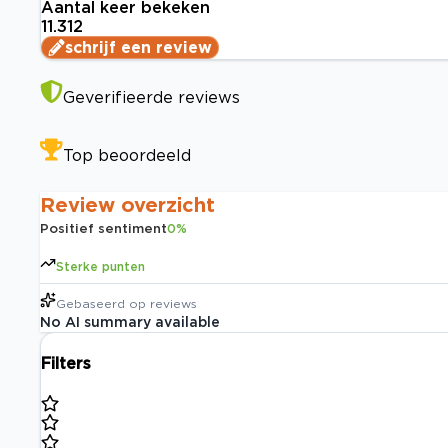
Aantal keer bekeken
11.312
schrijf een review
Geverifieerde reviews
Top beoordeeld
Review overzicht
Positief sentiment
0
%
Sterke punten
Gebaseerd op
reviews
No AI summary available
Filters