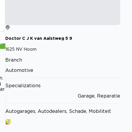
Doctor C J K van Aalstweg
5
9
1625 NV
Hoorn
Branch
Automotive
n.
g
Specializations
ar
Garage, Reparatie
Autogarages, Autodealers, Schade, Mobiliteit