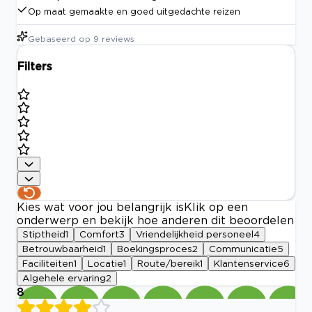
Op maat gemaakte en goed uitgedachte reizen
Gebaseerd op
9
reviews
Filters
Kies wat voor jou belangrijk is
Klik op een
onderwerp en bekijk hoe anderen dit beoordelen
Stiptheid
1
Comfort
3
Vriendelijkheid personeel
4
Betrouwbaarheid
1
Boekingsproces
2
Communicatie
5
Faciliteiten
1
Locatie
1
Route/bereik
1
Klantenservice
6
Algehele ervaring
2
8