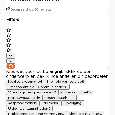
Gebaseerd op
50
reviews
Filters
Kies wat voor jou belangrijk is
Klik op een
onderwerp en bekijk hoe anderen dit beoordelen
Kwaliteit reparatie
4
Snelheid van service
8
Transparantie
2
Communicatie
26
Vriendelijkheid personeel
20
Professionaliteit
17
Betrouwbaarheid
6
Beschikbaarheid
2
Afspraak maken
1
Stiptheid
6
Opvolging
1
Uitleg werkzaamheden
9
Probleemoplossend vermogen
3
Algehele ervaring
13