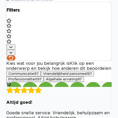
Filters
Kies wat voor jou belangrijk is
Klik op een
onderwerp en bekijk hoe anderen dit beoordelen
Communicatie
97
Vriendelijkheid personeel
97
Professionaliteit
97
Algehele ervaring
97
10
Altijd goed!
Goede snelle service. Vriendelijk, behulpzaam en
professioneel. Altijd behulpzaam