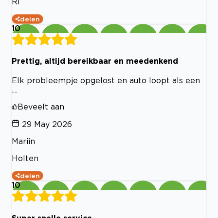
RI
delen
10
Prettig, altijd bereikbaar en meedenkend
Elk probleempje opgelost en auto loopt als een
....
Beveelt aan
29 May 2026
Mariin
Holten
delen
10
Super snelle service