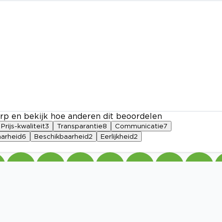
rp en bekijk hoe anderen dit beoordelen
Prijs-kwaliteit
3
Transparantie
8
Communicatie
7
arheid
6
Beschikbaarheid
2
Eerlijkheid
2