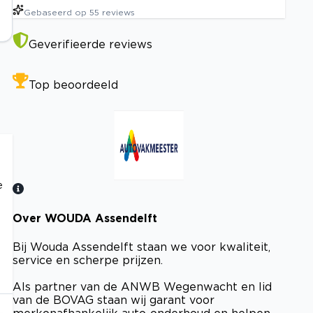
Gebaseerd op
55
reviews
Geverifieerde reviews
Top beoordeeld
e
Over WOUDA Assendelft
Bekijk certificaat
Bij Wouda Assendelft staan we voor kwaliteit,
service en scherpe prijzen.
Als partner van de ANWB Wegenwacht en lid
van de BOVAG staan wij garant voor
merkonafhankelijk auto-onderhoud en helpen