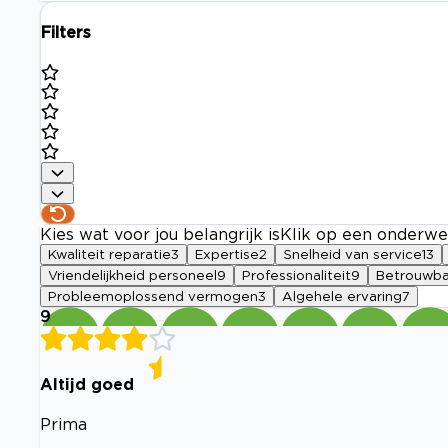
Filters
Kies wat voor jou belangrijk is
Klik op een onderwe
Kwaliteit reparatie
3
Expertise
2
Snelheid van service
13
Vriendelijkheid personeel
9
Professionaliteit
9
Betrouwba
Probleemoplossend vermogen
3
Algehele ervaring
7
9
Altijd goed
Prima