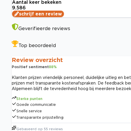
Aantal keer bekeken
9.586
schrijf een review
Geverifieerde reviews
Top beoordeeld
Review overzicht
Positief sentiment
88
%
Klanten prijzen vriendelijk personeel, duidelijke uitleg en 
prijzen met transparante kostenafspraken. De feedback be
Algemeen blijft de tevredenheid hoog bij meerdere bezo
Sterke punten
Goede communicatie
Snelle service
Transparante prijsstelling
Gebaseerd op
55
reviews