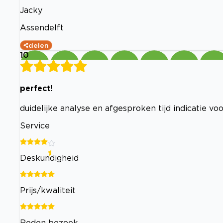
Jacky
Assendelft
delen
10
perfect!
duidelijke analyse en afgesproken tijd indicatie voo
Service
Deskundigheid
Prijs/kwaliteit
Reden bezoek