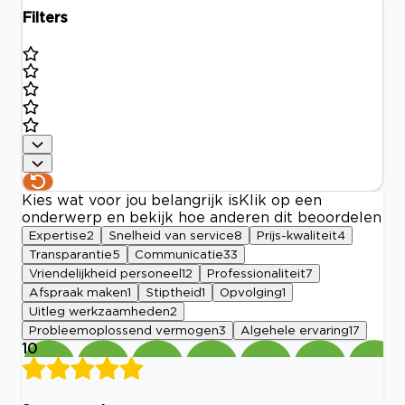
Filters
Kies wat voor jou belangrijk is
Klik op een
onderwerp en bekijk hoe anderen dit beoordelen
Expertise
2
Snelheid van service
8
Prijs-kwaliteit
4
Transparantie
5
Communicatie
33
Vriendelijkheid personeel
12
Professionaliteit
7
Afspraak maken
1
Stiptheid
1
Opvolging
1
Uitleg werkzaamheden
2
Probleemoplossend vermogen
3
Algehele ervaring
17
10