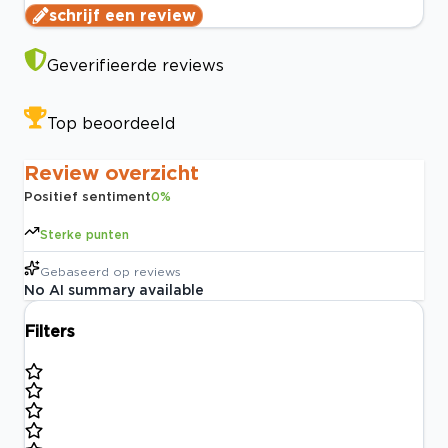
schrijf een review
Geverifieerde reviews
Top beoordeeld
Review overzicht
Positief sentiment
0
%
Sterke punten
Gebaseerd op
reviews
No AI summary available
Filters