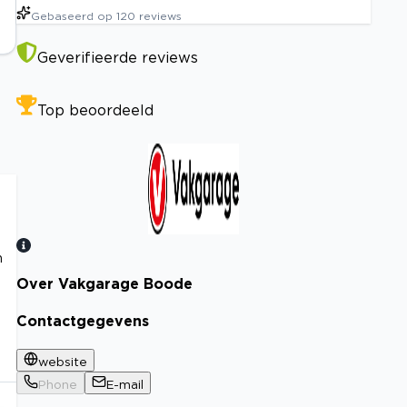
Gebaseerd op
120
reviews
Geverifieerde reviews
Top beoordeeld
n
Over Vakgarage Boode
Bekijk certificaat
Contactgegevens
website
Phone
E-mail