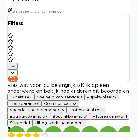
Gebaseerd op
35
reviews
Filters
Kies wat voor jou belangrijk is
Klik op een
onderwerp en bekijk hoe anderen dit beoordelen
Expertise
2
Snelheid van service
8
Prijs-kwaliteit
2
Transparantie
1
Communicatie
3
Vriendelijkheid personeel
3
Professionaliteit
1
Betrouwbaarheid
7
Beschikbaarheid
1
Afspraak maken
1
Stiptheid
1
Uitleg werkzaamheden
1
9