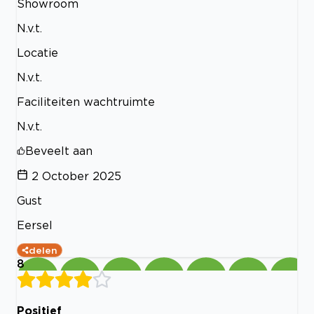
Showroom
N.v.t.
Locatie
N.v.t.
Faciliteiten wachtruimte
N.v.t.
Beveelt aan
2 October 2025
Gust
Eersel
delen
8
Positief