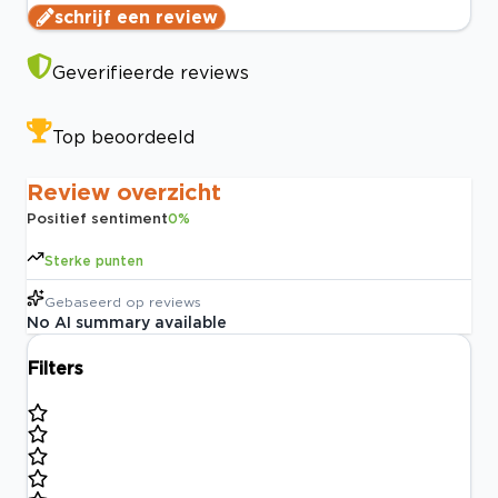
schrijf een review
Geverifieerde reviews
Top beoordeeld
Review overzicht
Positief sentiment
0
%
Sterke punten
Gebaseerd op
reviews
No AI summary available
Filters