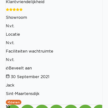
Klantvriendelijkheid
Showroom
N.v.t.
Locatie
N.v.t.
Faciliteiten wachtruimte
N.v.t.
Beveelt aan
30 September 2021
Jack
Sint-Maartensdijk
delen
10