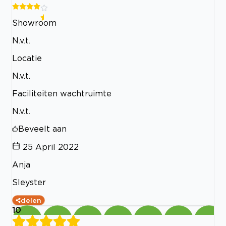
Showroom
N.v.t.
Locatie
N.v.t.
Faciliteiten wachtruimte
N.v.t.
Beveelt aan
25 April 2022
Anja
Sleyster
delen
10