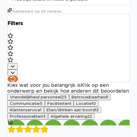
Gebaseerd op
26
reviews
Filters
Kies wat voor jou belangrijk is
Klik op een
onderwerp en bekijk hoe anderen dit beoordelen
Vriendelijkheid personeel
25
Betrouwbaarheid
1
Communicatie
5
Faciliteiten
1
Locatie
10
Klantenservice
1
Eten/drinken aan boord
13
Professionaliteit
3
Algehele ervaring
22
10