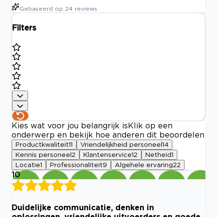
Gebaseerd op
24
reviews
Filters
Kies wat voor jou belangrijk is
Klik op een
onderwerp en bekijk hoe anderen dit beoordelen
Productkwaliteit
11
Vriendelijkheid personeel
14
Kennis personeel
2
Klantenservice
12
Netheid
1
Locatie
1
Professionaliteit
9
Algehele ervaring
22
10
Duidelijke communicatie, denken in
oplossingen, vriendelijke uitvoerders en goede