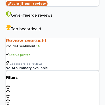
schrijf een review
Geverifieerde reviews
Top beoordeeld
Review overzicht
Positief sentiment
0
%
Sterke punten
Gebaseerd op
reviews
No AI summary available
Filters