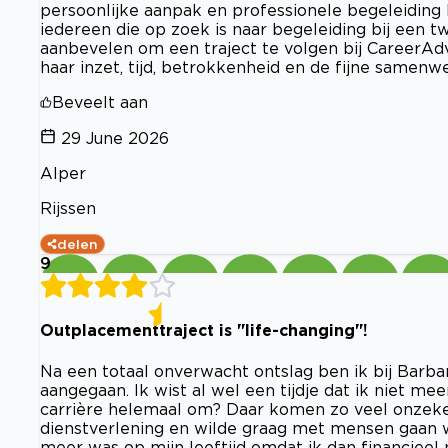
persoonlijke aanpak en professionele begeleiding he
iedereen die op zoek is naar begeleiding bij een 
aanbevelen om een traject te volgen bij CareerAd
haar inzet, tijd, betrokkenheid en de fijne samenw
Beveelt aan
29 June 2026
Alper
Rijssen
delen
9
Outplacementtraject is "life-changing"!
Na een totaal onverwacht ontslag ben ik bij Barb
aangegaan. Ik wist al wel een tijdje dat ik niet me
carrière helemaal om? Daar komen zo veel onzeker
dienstverlening en wilde graag met mensen gaan we
meer was op mijn leeftijd omdat ik dan financieel