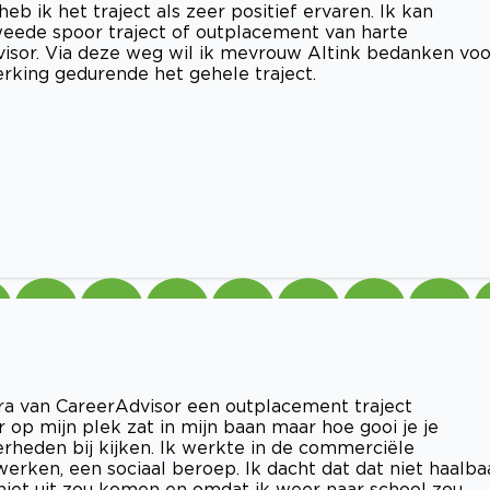
b ik het traject als zeer positief ervaren. Ik kan
tweede spoor traject of outplacement van harte
visor. Via deze weg wil ik mevrouw Altink bedanken voo
erking gedurende het gehele traject.
ara van CareerAdvisor een outplacement traject
er op mijn plek zat in mijn baan maar hoe gooi je je
heden bij kijken. Ik werkte in de commerciële
rken, een sociaal beroep. Ik dacht dat dat niet haalba
 niet uit zou komen en omdat ik weer naar school zou