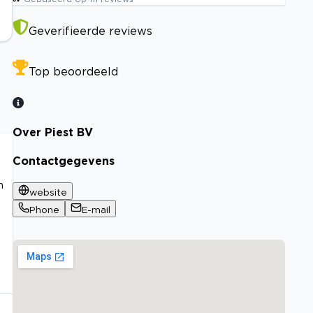
Geverifieerde reviews
Top beoordeeld
Over Piest BV
Contactgegevens
n
website
Phone
E-mail