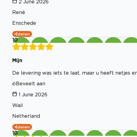
2 June 2026
René
Enschede
delen
10
Mijn
De levering was iets te laat, maar u heeft netjes 
Beveelt aan
1 June 2026
Wail
Netherland
delen
10