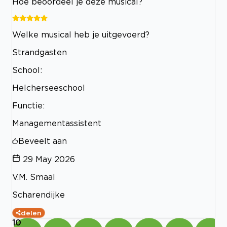
Hoe beoordeel je deze musical?
Welke musical heb je uitgevoerd?
Strandgasten
School:
Helcherseeschool
Functie:
Managementassistent
Beveelt aan
29 May 2026
V.M. Smaal
Scharendijke
delen
10