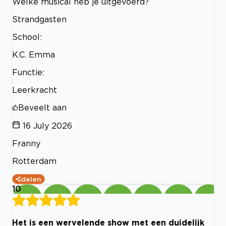
Welke musical heb je uitgevoerd?
Strandgasten
School:
K.C. Emma
Functie:
Leerkracht
Beveelt aan
16 July 2026
Franny
Rotterdam
delen
10
Het is een wervelende show met een duidelijk