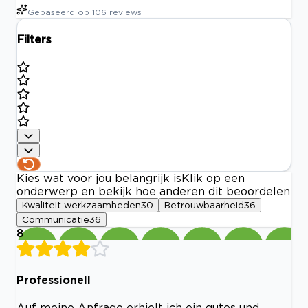
Gebaseerd op
106
reviews
Filters
Kies wat voor jou belangrijk is
Klik op een
onderwerp en bekijk hoe anderen dit beoordelen
Kwaliteit werkzaamheden
30
Betrouwbaarheid
36
Communicatie
36
8
Professionell
Auf meine Anfrage erhielt ich ein gutes und