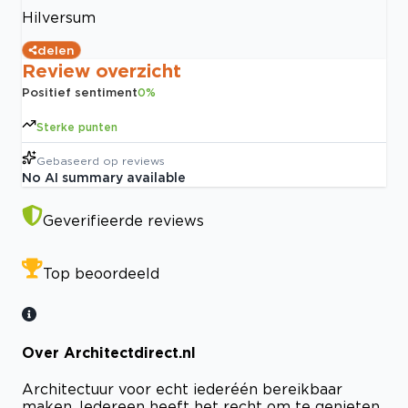
Hilversum
delen
Review overzicht
Positief sentiment
0
%
Sterke punten
Gebaseerd op
reviews
No AI summary available
Geverifieerde reviews
Top beoordeeld
Over Architectdirect.nl
Architectuur voor echt iederéén bereikbaar
maken. Iedereen heeft het recht om te genieten