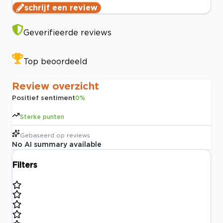
schrijf een review
Geverifieerde reviews
Top beoordeeld
Review overzicht
Positief sentiment
0
%
Sterke punten
Gebaseerd op
reviews
No AI summary available
Filters