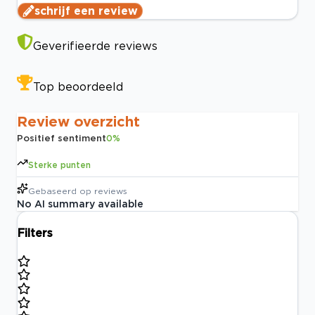
schrijf een review
Geverifieerde reviews
Top beoordeeld
Review overzicht
Positief sentiment
0
%
Sterke punten
Gebaseerd op
reviews
No AI summary available
Filters