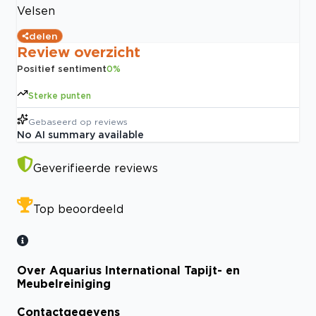
Velsen
delen
Review overzicht
Positief sentiment
0
%
Sterke punten
Gebaseerd op
reviews
No AI summary available
Geverifieerde reviews
Top beoordeeld
Over Aquarius International Tapijt- en
Meubelreiniging
Contactgegevens