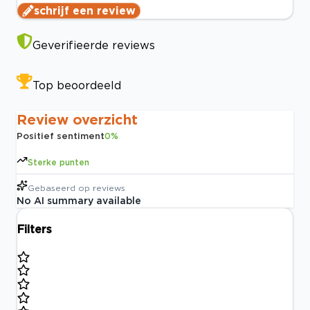
schrijf een review
Geverifieerde reviews
Top beoordeeld
Review overzicht
Positief sentiment
0
%
Sterke punten
Gebaseerd op
reviews
No AI summary available
Filters