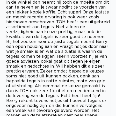
in de winkel dan neemt hij toch de moeite om dit
aan te geven en je (waar nodig) te voorzien van
een lekker kopje koffie. Echt super! Onze laatste
en meest recente ervaring is ook weer zoals
hierboven omschreven. TOH heeft een uitgebreid
assortiment aan tegels. Niet alleen de
veelzijdigheid aan keuze prettig, maar ook de
kwaliteit van de tegels is zeer goed te noemen.
Bij het zoeken naar de juiste tegels neemt Barry
een open houding aan en vraagt netjes door naar
wat je smaak is en wat de situatie is waarin de
tegels komen te liggen. Hierin voorziet hij je van
goede adviezen, ookal gaat dit tegen je eigen
smaak en gedachtes in. Wij hebben dit als zeer
prettig ervaren. Zeker omdat bepaalde keuzes
soms niet goed uit kunnen pakken, denk aan
bepaalde tegels in natte ruimtes, mate van grip
of uitstraling. Als eenmaal de keuze gemaakt is
dan is TOH ook zeer flexibel en meedenkend in
de levering van de tegels. Echt heel heel fijn!
Barry rekent tevens netjes uit hoeveel tegels er
ongeveer nodig zijn, en die kunnen vervolgens
een week van tevoren geleverd worden. Het
maken van deze afspraken gaat heel soepel,