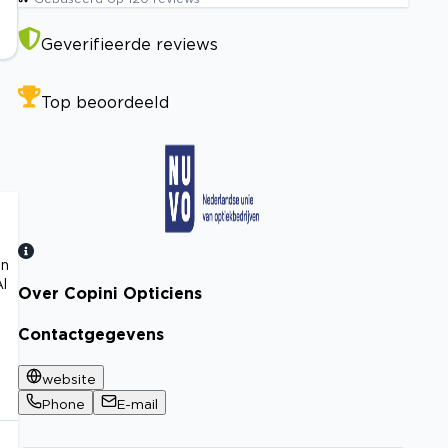
Geverifieerde reviews
Top beoordeeld
en
l
Over Copini Opticiens
Bekijk certificaat
Contactgegevens
website
Phone
E-mail