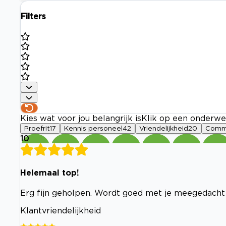
Filters
Kies wat voor jou belangrijk is
Klik op een onderwe
Proefrit
17
Kennis personeel
42
Vriendelijkheid
20
Commu
10
Helemaal top!
Erg fijn geholpen. Wordt goed met je meegedacht 
Klantvriendelijkheid