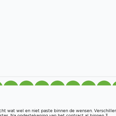
t wat wel en niet paste binnen de wensen. Verschille
rtes. Na ondertekening van het contract al binnen 3