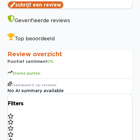
schrijf een review
Geverifieerde reviews
Top beoordeeld
Review overzicht
Positief sentiment
0
%
Sterke punten
Gebaseerd op
reviews
No AI summary available
Filters