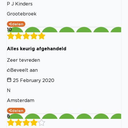
P J Kinders
Grootebroek
delen
10
Alles keurig afgehandeld
Zeer tevreden
Beveelt aan
25 February 2020
N
Amsterdam
delen
8