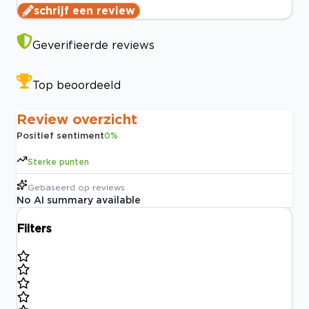
schrijf een review
Geverifieerde reviews
Top beoordeeld
Review overzicht
Positief sentiment
0
%
Sterke punten
Gebaseerd op
reviews
No AI summary available
Filters