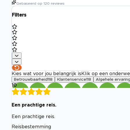
Gebaseerd op
120
reviews
Filters
Kies wat voor jou belangrijk is
Klik op een onderwe
Betrouwbaarheid
118
Klantenservice
118
Algehele ervarin
10
Een prachtige reis.
Een prachtige reis.
Reisbestemming