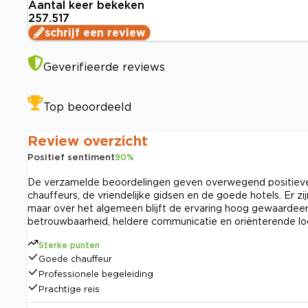
Aantal keer bekeken
257.517
schrijf een review
Geverifieerde reviews
Top beoordeeld
Review overzicht
Positief sentiment
90
%
De verzamelde beoordelingen geven overwegend positieve m
chauffeurs, de vriendelijke gidsen en de goede hotels. Er
maar over het algemeen blijft de ervaring hoog gewaardee
betrouwbaarheid, heldere communicatie en oriënterende loc
Sterke punten
Goede chauffeur
Professionele begeleiding
Prachtige reis