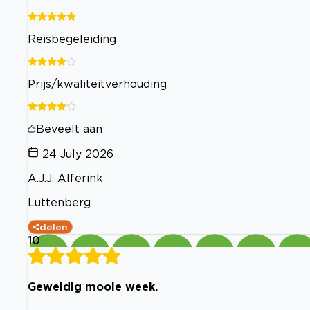
Reisbegeleiding
Prijs/kwaliteitverhouding
Beveelt aan
24 July 2026
A.J.J. Alferink
Luttenberg
delen
10
Geweldig mooie week.