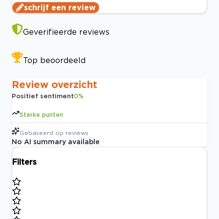
schrijf een review
Geverifieerde reviews
Top beoordeeld
Review overzicht
Positief sentiment
0
%
Sterke punten
Gebaseerd op
reviews
No AI summary available
Filters