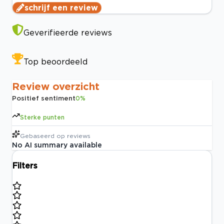
schrijf een review
Geverifieerde reviews
Top beoordeeld
Review overzicht
Positief sentiment
0
%
Sterke punten
Gebaseerd op
reviews
No AI summary available
Filters