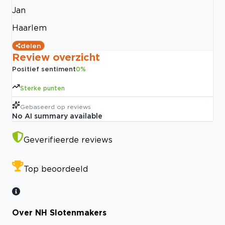
Jan
Haarlem
delen
Review overzicht
Positief sentiment
0
%
Sterke punten
Gebaseerd op
reviews
No AI summary available
Geverifieerde reviews
Top beoordeeld
Over NH Slotenmakers