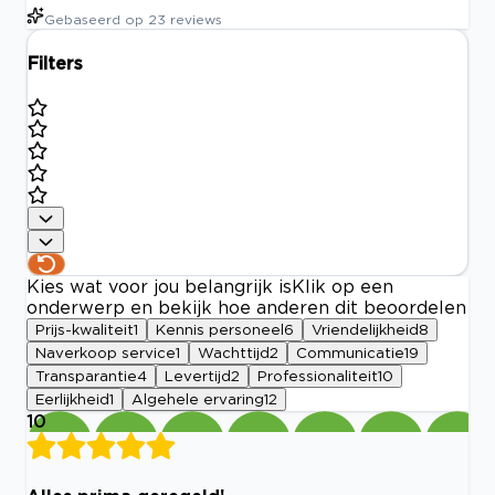
Gebaseerd op
23
reviews
Filters
Kies wat voor jou belangrijk is
Klik op een
onderwerp en bekijk hoe anderen dit beoordelen
Prijs-kwaliteit
1
Kennis personeel
6
Vriendelijkheid
8
Naverkoop service
1
Wachttijd
2
Communicatie
19
Transparantie
4
Levertijd
2
Professionaliteit
10
Eerlijkheid
1
Algehele ervaring
12
10