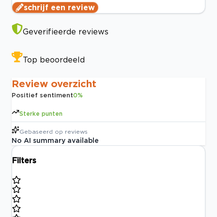
schrijf een review
Geverifieerde reviews
Top beoordeeld
Review overzicht
Positief sentiment
0
%
Sterke punten
Gebaseerd op
reviews
No AI summary available
Filters