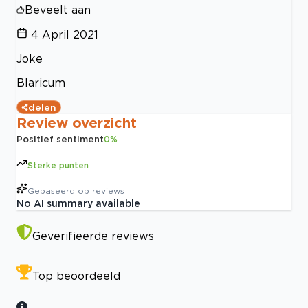
Beveelt aan
4 April 2021
Joke
Blaricum
delen
Review overzicht
Positief sentiment
0
%
Sterke punten
Gebaseerd op
reviews
No AI summary available
Geverifieerde reviews
Top beoordeeld