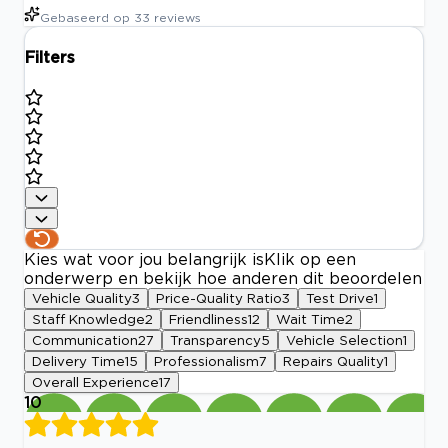
Gebaseerd op
33
reviews
Filters
Kies wat voor jou belangrijk is
Klik op een
onderwerp en bekijk hoe anderen dit beoordelen
Vehicle Quality
3
Price-Quality Ratio
3
Test Drive
1
Staff Knowledge
2
Friendliness
12
Wait Time
2
Communication
27
Transparency
5
Vehicle Selection
1
Delivery Time
15
Professionalism
7
Repairs Quality
1
Overall Experience
17
10