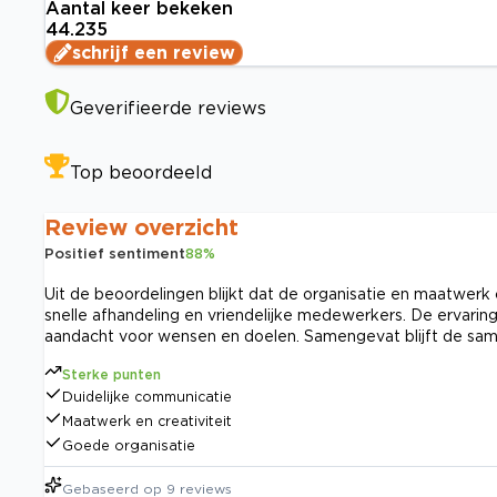
Aantal keer bekeken
44.235
schrijf een review
Geverifieerde reviews
Top beoordeeld
Review overzicht
Positief sentiment
88
%
Uit de beoordelingen blijkt dat de organisatie en maatwerk
snelle afhandeling en vriendelijke medewerkers. De ervari
aandacht voor wensen en doelen. Samengevat blijft de sa
Sterke punten
Duidelijke communicatie
Maatwerk en creativiteit
Goede organisatie
Gebaseerd op
9
reviews