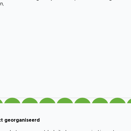
n,
ect georganiseerd