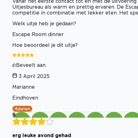
Vanaf het eerste contact tot en met de uitvoeri
Uitjesbureau als warm en prettig ervaren. De Esc
competitie in combinatie met lekker eten. Het sp
Welk uitje heb je gedaan?
Escape Room dinner
Hoe beoordeel je dit uitje?
Beveelt aan
3 April 2025
Marianne
Eindhoven
delen
8
erg leuke avond gehad