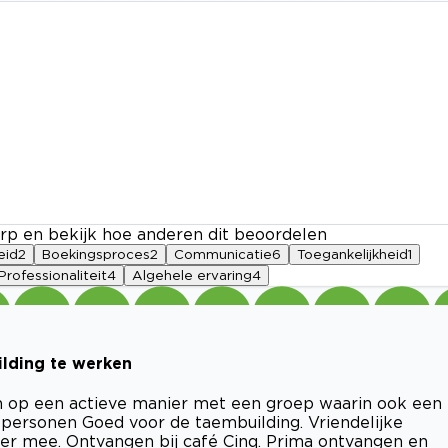
rp en bekijk hoe anderen dit beoordelen
eid
2
Boekingsproces
2
Communicatie
6
Toegankelijkheid
1
Professionaliteit
4
Algehele ervaring
4
ilding te werken
 op een actieve manier met een groep waarin ook een
 personen Goed voor de taembuilding. Vriendelijke
ker mee. Ontvangen bij café Cinq. Prima ontvangen en