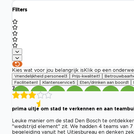
Filters
Kies wat voor jou belangrijk is
Klik op een onderwe
Vriendelijkheid personeel
3
Prijs-kwaliteit
1
Betrouwbaarh
Faciliteiten
1
Klantenservice
5
Eten/drinken aan boord
1
7
prima uitje om stad te verkennen en aan teambu
Leuke manier om de stad Den Bosch te ontdekken
"wedstrijd element" zit. We hadden 4 teams van 7
begeleiding vanuit het Uitjesbureau en denken ze