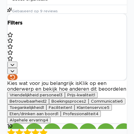
Gebaseerd op
9
reviews
Filters
Kies wat voor jou belangrijk is
Klik op een
onderwerp en bekijk hoe anderen dit beoordelen
Vriendelijkheid personeel
3
Prijs-kwaliteit
1
Betrouwbaarheid
2
Boekingsproces
2
Communicatie
6
Toegankelijkheid
1
Faciliteiten
1
Klantenservice
5
Eten/drinken aan boord
1
Professionaliteit
4
Algehele ervaring
4
10