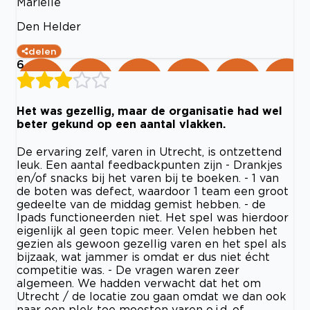
Marielle
Den Helder
delen
6
Het was gezellig, maar de organisatie had wel
beter gekund op een aantal vlakken.
De ervaring zelf, varen in Utrecht, is ontzettend
leuk. Een aantal feedbackpunten zijn - Drankjes
en/of snacks bij het varen bij te boeken. - 1 van
de boten was defect, waardoor 1 team een groot
gedeelte van de middag gemist hebben. - de
Ipads functioneerden niet. Het spel was hierdoor
eigenlijk al geen topic meer. Velen hebben het
gezien als gewoon gezellig varen en het spel als
bijzaak, wat jammer is omdat er dus niet écht
competitie was. - De vragen waren zeer
algemeen. We hadden verwacht dat het om
Utrecht / de locatie zou gaan omdat we dan ook
naar een plek toe moesten varen o.i.d. of