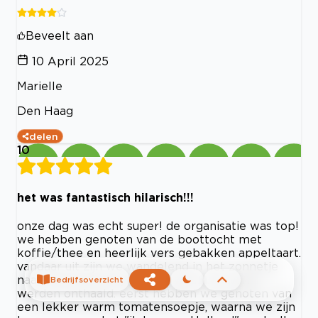
Beveelt aan
10 April 2025
Marielle
Den Haag
delen
10
het was fantastisch hilarisch!!!
onze dag was echt super! de organisatie was top!
we hebben genoten van de boottocht met
koffie/thee en heerlijk vers gebakken appeltaart.
vandaar uit zijn we wandelend in het zonnetje
naar Stadscafe Blij gegaan, waar we warm
Bedrijfsoverzicht
werden onthaald. eerst hebben we genoten van
een lekker warm tomatensoepje, waarna we zijn