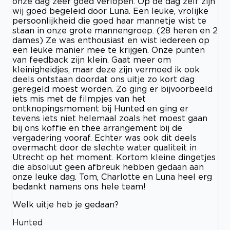
onze dag zeer goed verlopen. Op de dag zelf zijn
wij goed begeleid door Luna. Een leuke, vrolijke
persoonlijkheid die goed haar mannetje wist te
staan in onze grote mannengroep. (28 heren en 2
dames) Ze was enthousiast en wist iedereen op
een leuke manier mee te krijgen. Onze punten
van feedback zijn klein. Gaat meer om
kleinigheidjes, maar deze zijn vermoed ik ook
deels ontstaan doordat ons uitje zo kort dag
geregeld moest worden. Zo ging er bijvoorbeeld
iets mis met de filmpjes van het
ontknopingsmoment bij Hunted en ging er
tevens iets niet helemaal zoals het moest gaan
bij ons koffie en thee arrangement bij de
vergadering vooraf. Echter was ook dit deels
overmacht door de slechte water qualiteit in
Utrecht op het moment. Kortom kleine dingetjes
die absoluut geen afbreuk hebben gedaan aan
onze leuke dag. Tom, Charlotte en Luna heel erg
bedankt namens ons hele team!
Welk uitje heb je gedaan?
Hunted