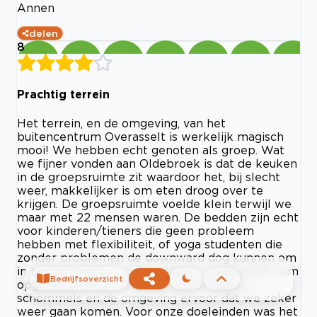
Annen
delen
8
Prachtig terrein
Het terrein, en de omgeving, van het
buitencentrum Overasselt is werkelijk magisch
mooi! We hebben echt genoten als groep. Wat
we fijner vonden aan Oldebroek is dat de keuken
in de groepsruimte zit waardoor het, bij slecht
weer, makkelijker is om eten droog over te
krijgen. De groepsruimte voelde klein terwijl we
maar met 22 mensen waren. De bedden zijn echt
voor kinderen/tieners die geen probleem
hebben met flexibiliteit, of yoga studenten die
zonder problemen de downward dog kunnen om
in bed te komen. Desalniettemin zorgen het ruim
Bedrijfsoverzicht
opgezette terrein met heerlijke vuurput,
schommels en de omgeving ervoor dat we zeker
weer gaan komen. Voor onze doeleinden was het